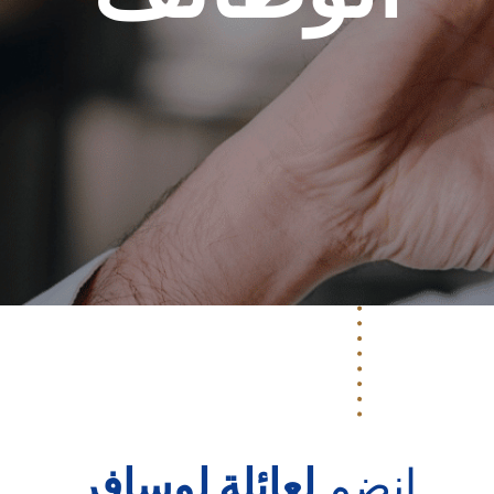
انضم
لعائلة لوسافر