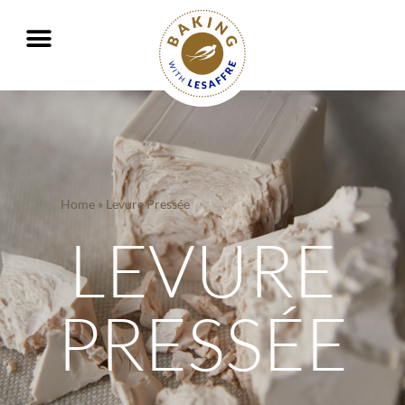
Travailler ensemble pour mieux nourrir et protéger la planète
GO
GO
Home
»
Levure Pressée
LEVURE
PRESSÉE