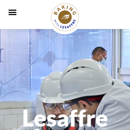
Travailler ensemble pour mieux nourrir et protéger la planète
Home
»
À propos de nous
GO
GO
Lesaffre