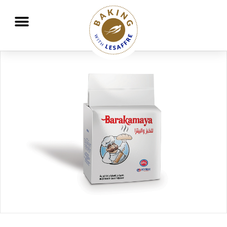
Travailler ensemble pour mieux nourrir et protéger la planète
GO
GO