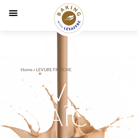
Travailler ensemble pour mieux nourrir et protéger la planète
GO
GO
Home
»
LEVURE FRAÎCHE
LEVURE
FRAÎCHE